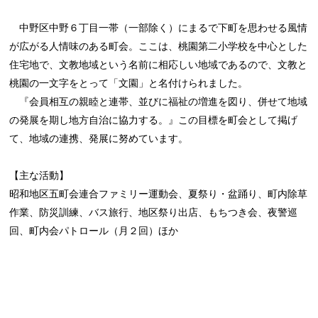
中野区中野６丁目一帯（一部除く）にまるで下町を思わせる風情
が広がる人情味のある町会。ここは、桃園第二小学校を中心とした
住宅地で、文教地域という名前に相応しい地域であるので、文教と
桃園の一文字をとって「文園」と名付けられました。
『会員相互の親睦と連帯、並びに福祉の増進を図り、併せて地域
の発展を期し地方自治に協力する。』この目標を町会として掲げ
て、地域の連携、発展に努めています。
【主な活動】
昭和地区五町会連合ファミリー運動会、夏祭り・盆踊り、町内除草
作業、防災訓練、バス旅行、地区祭り出店、もちつき会、夜警巡
回、町内会パトロール（月２回）ほか