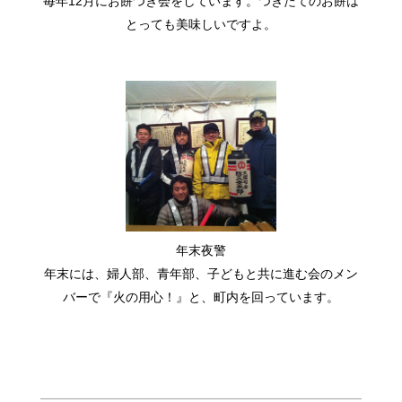
毎年12月にお餅つき会をしています。つきたてのお餅は
インスタグラム
と
フェイスブック
のリンクを最下部に貼
とっても美味しいですよ。
りました。いいね、フォローお待ちしています。
年末夜警
年末には、婦人部、青年部、子どもと共に進む会のメン
バーで『火の用心！』と、町内を回っています。