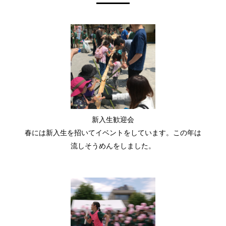
2023.8.9
令和5年 氷川神社例大祭 文園町会貸し
半纏申込ページ
が完成しました。お申し込み締め切りは9月8日です。
2023.6.27
ご報告遅くなりましたが、先日行われたファミリー運動
会で、文園町会王座奪還！優勝しました！
2023.5.22
新入生歓迎会
春には新入生を招いてイベントをしています。この年は
6月18日（日）には、ファミリー運動会です。お申し込み
絶賛受付中です。今年は、運動会の後、４年ぶりにカレ
流しそうめんをしました。
ーパーティーも復活です。運動会で汗を流した後は、カ
レーを食べながら親睦を深めましょう！
2022.10.19
今週日曜日（23日）はファミリー運動会です。当日参加
も受け付けていますので、ぜひ会場にお越しください。