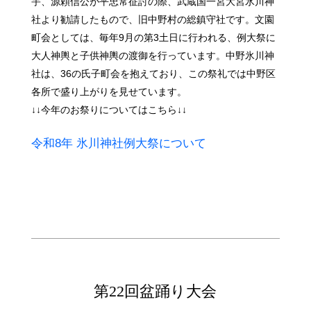
宇、源頼信公が平忠常征討の際、武蔵国一宮大宮氷川神
社より勧請したもので、旧中野村の総鎮守社です。文園
町会としては、毎年9月の第3土日に行われる、例大祭に
大人神輿と子供神輿の渡御を行っています。中野氷川神
社は、36の氏子町会を抱えており、この祭礼では中野区
各所で盛り上がりを見せています。
↓↓今年のお祭りについてはこちら↓↓
令和8年 氷川神社例大祭について
第22回盆踊り大会