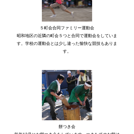
2022.9.18
本日の例大祭 山車の町内巡行1部、2部、プチ縁日は、
５町会合同ファミリー運動会
台風接近による大雨が予想されるため、中止といたしま
す。
昭和地区の近隣の町会５つと合同で運動会をしていま
なお、山車巡行で配布予定だったお菓子を、10:00〜
す。学校の運動会とは少し違った愉快な競技もありま
11:00 昭和区民活動センターにて配布をします。
す。
2022.9.11
ファミリー運動会
の参加者募集しています。
2022.9.9
貸し半纏の「小若」サイズの貸し出し枚数に達しまし
た。山車巡行は普段着でも構いませんので、ぜひ当日お
越しください。
氷川神社例大祭ページへ
2022.9.6
餅つき会